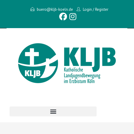
buero@kljb-koeln.de
Login
/
Register