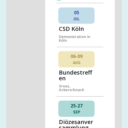
05
JUL
CSD Köln
Demonstration in
Köln
06-09
AUG
Bundestreff
en
Vrees,
Ackerschnack
25-27
SEP
Diözesanver
sammlung