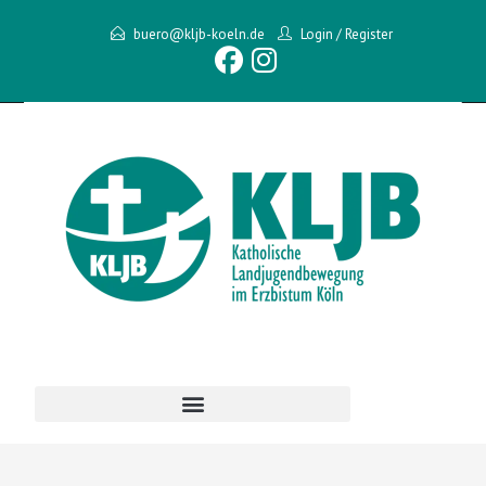
buero@kljb-koeln.de
Login
/
Register