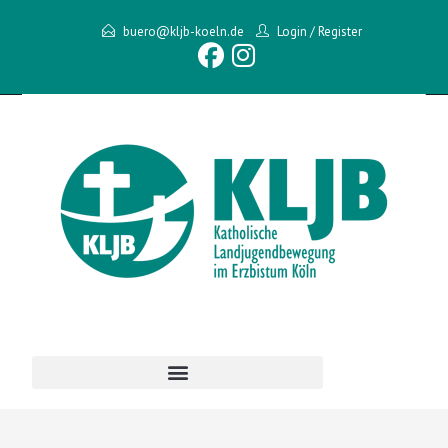
buero@kljb-koeln.de
Login
/
Register