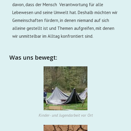
davon, dass der
Mensch
Verantwortung für alle
Lebewesen und seine Umwelt hat. Deshalb möchten wir
Gemeinschaften fördern, in denen niemand auf sich
alleine gestellt ist und Themen aufgreifen, mit denen
wir unmittelbar im Alltag konfrontiert sind.
Wir gestalten die
Was uns bewegt:
Zukunft
Die KLJB Köln setzt sich für ein
modernes Verständnis von Kirche und
Landwirtschaft ein, bei dem
ökologische und soziale
Verantwortung im Mittelpunkt stehen.
Gemeinsam entwickeln wir Ideen, die
unsere Welt von morgen positiv
beeinflussen. Dabei legen wir großen
Kinder- und Jugendarbeit vor Ort
Wert auf Weltoffenheit und Austausch.