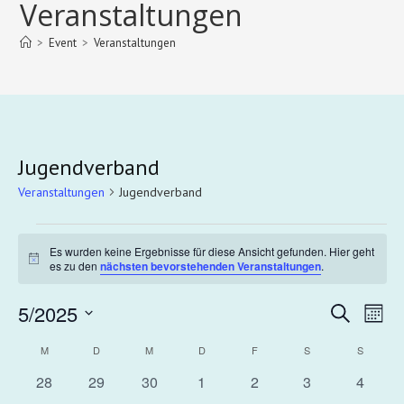
Veranstaltungen
>
Event
>
Veranstaltungen
Jugendverband
Veranstaltungen
Jugendverband
Es wurden keine Ergebnisse für diese Ansicht gefunden. Hier geht
H
es zu den
nächsten bevorstehenden Veranstaltungen
.
i
n
5/2025
V
V
w
S
M
e
u
e
e
i
o
D
c
K
M
D
M
D
F
S
S
s
r
n
r
a
h
a
a
a
0
0
0
0
0
0
0
28
29
30
1
2
3
4
a
e
t
t
n
V
V
V
V
V
V
V