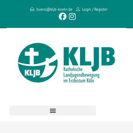
buero@kljb-koeln.de
Login
/
Register