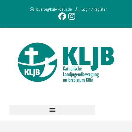
buero@kljb-koeln.de
Login
/
Register