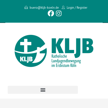
buero@kljb-koeln.de
Login
/
Register