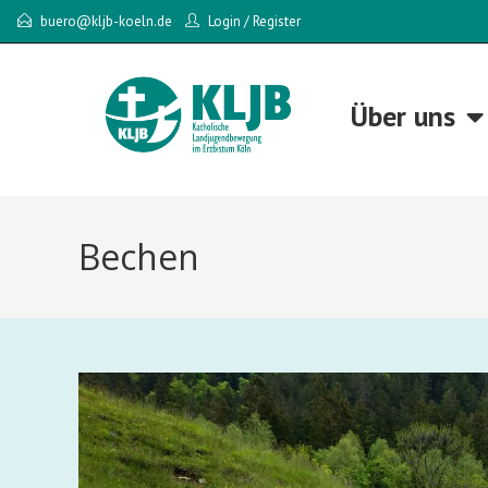
buero@kljb-koeln.de
Login
/
Register
Über uns
Bechen