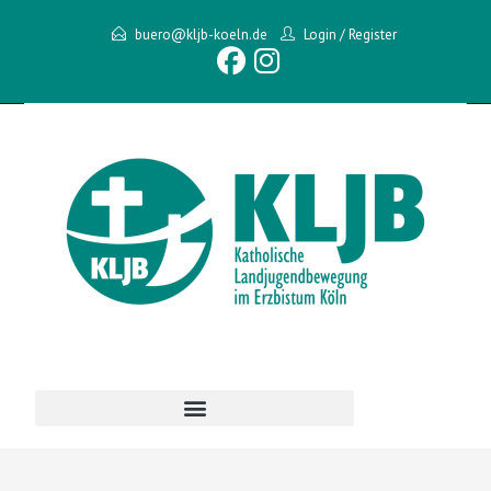
buero@kljb-koeln.de
Login
/
Register