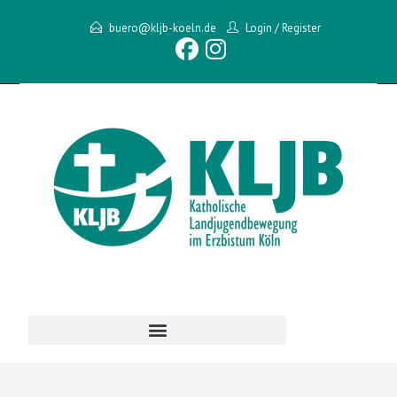
buero@kljb-koeln.de
Login
/
Register