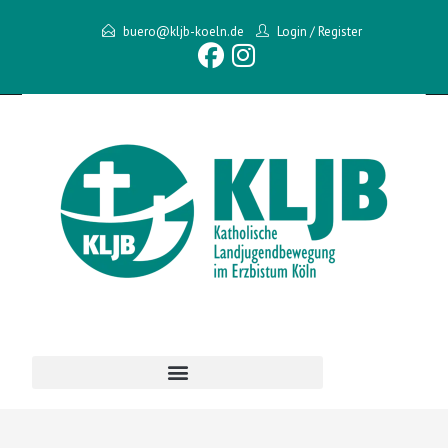
buero@kljb-koeln.de
Login
/
Register